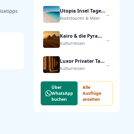
Utopia Insel Tagesausflug ab Hurghada
isetipps
→
Bootstouren & Meer
Kairo & die Pyramiden von Gizeh — Privater Tagesausflug
→
Kulturreisen
Luxor Privater Tagesausflug ab Hurghada
→
Kulturreisen
Über
Alle
WhatsApp
Ausflüge
buchen
ansehen