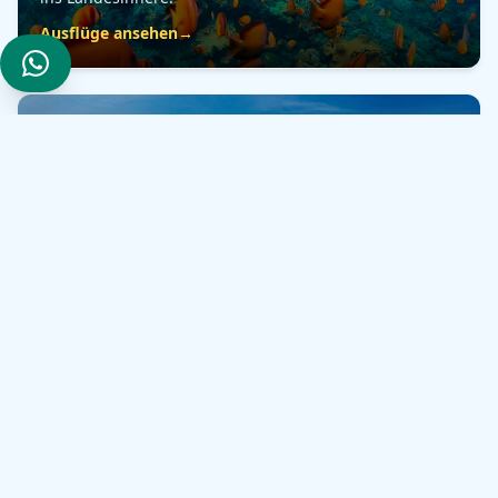
Ausflüge ansehen
→
Transfers
Private Flughafentransfers und Fahrten entlang der
Küste — ohne das Warten auf den Sammelbus.
Ausflüge ansehen
→