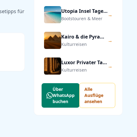
Utopia Insel Tagesausflug ab Hurghada
setipps für
→
Bootstouren & Meer
Kairo & die Pyramiden von Gizeh — Privater Tagesausflug
→
Kulturreisen
Luxor Privater Tagesausflug ab Hurghada
→
Kulturreisen
Über
Alle
WhatsApp
Ausflüge
buchen
ansehen