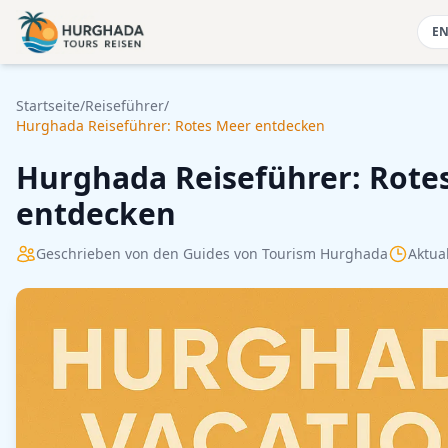
Zum Inhalt springen
E
Startseite
/
Reiseführer
/
Hurghada Reiseführer: Rotes Meer entdecken
Hurghada Reiseführer: Rote
entdecken
Geschrieben von den Guides von Tourism Hurghada
Aktual