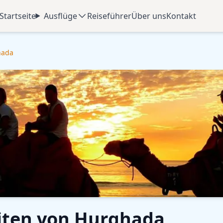
Startseite
Ausflüge
Reiseführer
Über uns
Kontakt
hada
iten von Hurghada