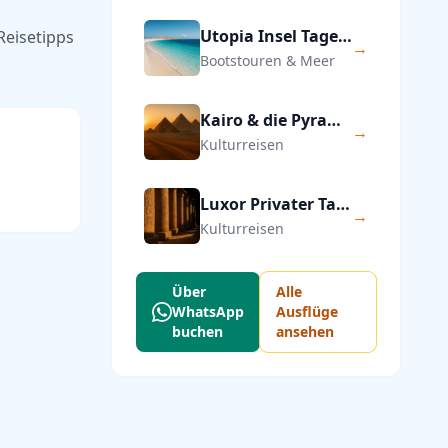
Utopia Insel Tagesausflug ab Hurghada
Reisetipps
→
Bootstouren & Meer
Kairo & die Pyramiden von Gizeh — Privater Tagesausflug
→
Kulturreisen
Luxor Privater Tagesausflug ab Hurghada
→
Kulturreisen
Über
Alle
WhatsApp
Ausflüge
buchen
ansehen