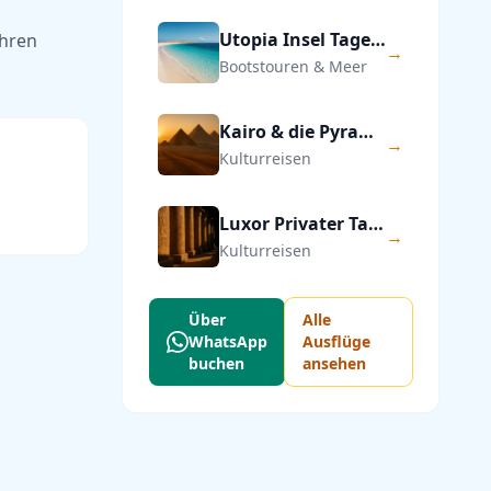
Utopia Insel Tagesausflug ab Hurghada
Ihren
→
Bootstouren & Meer
Kairo & die Pyramiden von Gizeh — Privater Tagesausflug
→
Kulturreisen
Luxor Privater Tagesausflug ab Hurghada
→
Kulturreisen
Über
Alle
WhatsApp
Ausflüge
buchen
ansehen